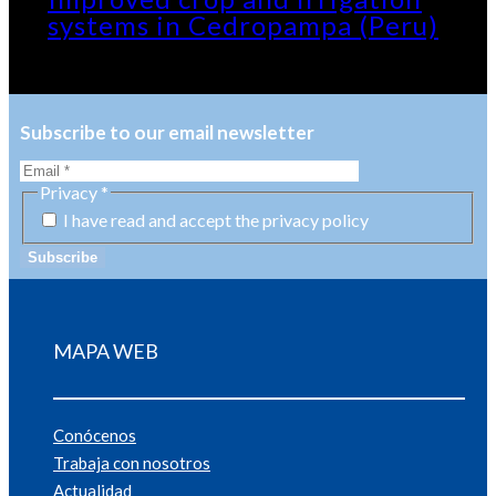
systems in Cedropampa (Peru)
Subscribe to our email newsletter
Privacy
*
I have read and accept the privacy policy
MAPA WEB
Conócenos
Trabaja con nosotros
Actualidad