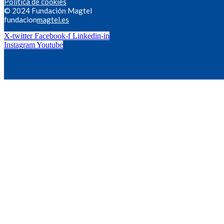
Política de cookies
© 2024 Fundación Magtel
fundacion
magtel.es
X-twitter
Facebook-f
Linkedin-in
Instagram
Youtube