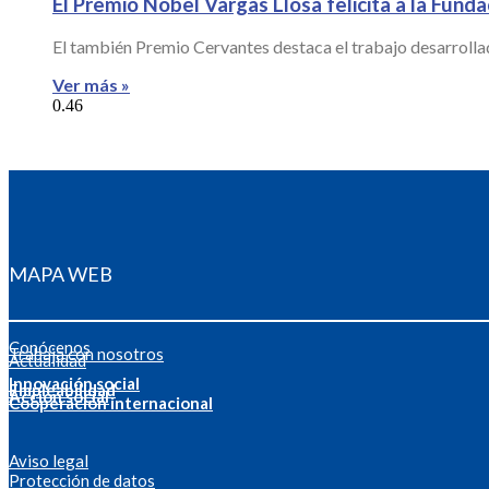
El Premio Nobel Vargas Llosa felicita a la Fund
El también Premio Cervantes destaca el trabajo desarrollad
Ver más »
MAPA WEB
Conócenos
Trabaja con nosotros
Actualidad
Innovación social
Empleabilidad
Acción social
Cooperación internacional
Aviso legal
Protección de datos