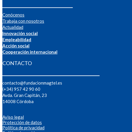
Conócenos
Trabaja con nosotros
Actualidad
Innovación social
Empleabilidad
Acción social
Cooperación internacional
CONTACTO
contacto@fundacionmagtel.es
(+34) 957 42 90 60
Avda. Gran Capitán, 23
14008 Córdoba
Aviso legal
Protección de datos
Política de privacidad